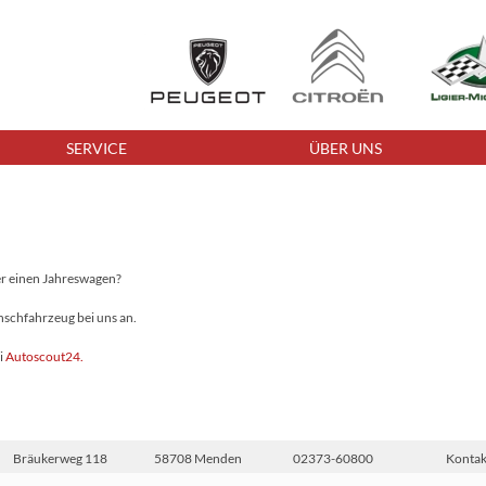
SERVICE
ÜBER UNS
er einen Jahreswagen?
nschfahrzeug bei uns an.
i
Autoscout24
.
Bräukerweg 118
58708 Menden
02373-60800
Kontak